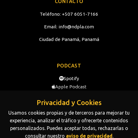
CONTACTO
Teléfono:
+507 6051-7166
Email:
info@ndpla.com
Ciudad de Panamá, Panamá
PODCAST
Spotify
Apple Podcast
YouTube
Privacidad y Cookies
Usamos cookies propias y de terceros para mejorar tu
SOBRE NOSOTROS
experiencia, analizar el tráfico y ofrecerte contenidos
personalizados. Puedes aceptar todas, rechazarlas o
Conoce más sobre la trayectoria y el equipo de NDP
consultar nuestro
aviso de privacidad
.
Media.