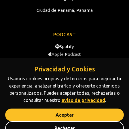
Ciudad de Panamá, Panamá
PODCAST
Spotify
Apple Podcast
YouTube
Privacidad y Cookies
Usamos cookies propias y de terceros para mejorar tu
SOBRE NOSOTROS
experiencia, analizar el tráfico y ofrecerte contenidos
personalizados. Puedes aceptar todas, rechazarlas o
Conoce más sobre la trayectoria y el equipo de NDP
consultar nuestro
aviso de privacidad
.
Media.
Disponible ahora
Aceptar
¡Escríbenos!
Powered by
NDP
Media © All rights reserved 2026
Rechazar