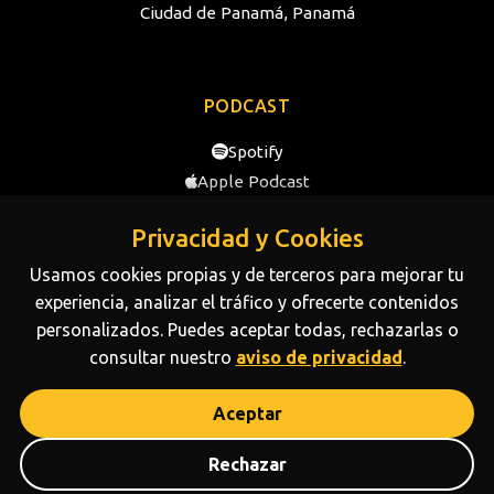
Ciudad de Panamá, Panamá
PODCAST
Spotify
Apple Podcast
YouTube
Privacidad y Cookies
Usamos cookies propias y de terceros para mejorar tu
SOBRE NOSOTROS
experiencia, analizar el tráfico y ofrecerte contenidos
personalizados. Puedes aceptar todas, rechazarlas o
Conoce más sobre la trayectoria y el equipo de NDP
consultar nuestro
aviso de privacidad
.
Media.
Disponible ahora
Aceptar
¡Escríbenos!
Powered by
NDP
Media © All rights reserved 2026
Rechazar