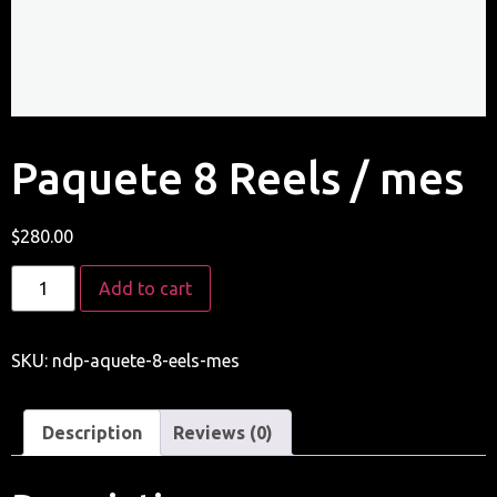
Paquete 8 Reels / mes
$
280.00
Add to cart
SKU:
ndp-aquete-8-eels-mes
Description
Reviews (0)