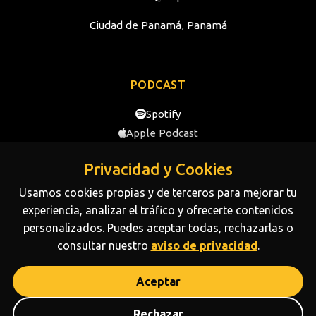
Ciudad de Panamá, Panamá
PODCAST
Spotify
Apple Podcast
YouTube
Privacidad y Cookies
Usamos cookies propias y de terceros para mejorar tu
SOBRE NOSOTROS
experiencia, analizar el tráfico y ofrecerte contenidos
personalizados. Puedes aceptar todas, rechazarlas o
Conoce más sobre la trayectoria y el equipo de NDP
consultar nuestro
aviso de privacidad
.
Media.
Disponible ahora
Aceptar
¡Escríbenos!
Powered by
NDP
Media © All rights reserved 2026
Rechazar